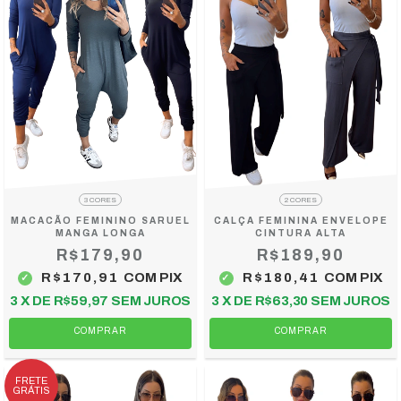
3 CORES
2 CORES
MACACÃO FEMININO SARUEL
CALÇA FEMININA ENVELOPE
MANGA LONGA
CINTURA ALTA
R$179,90
R$189,90
R$170,91
COM
PIX
R$180,41
COM
PIX
3
X DE
R$59,97
SEM JUROS
3
X DE
R$63,30
SEM JUROS
COMPRAR
COMPRAR
FRETE
GRÁTIS