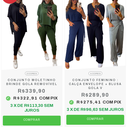
2 CORES
4 CORES
CONJUNTO MOLETINHO
CONJUNTO FEMININO :
BRINDE GOLA REMOVÍVEL
CALÇA ENVELOPE + BLUSA
GOLA V
R$339,90
R$289,90
R$322,91
COM
PIX
R$275,41
COM
PIX
3
X DE
R$113,30
SEM
3
X DE
R$96,63
SEM JUROS
JUROS
COMPRAR
COMPRAR