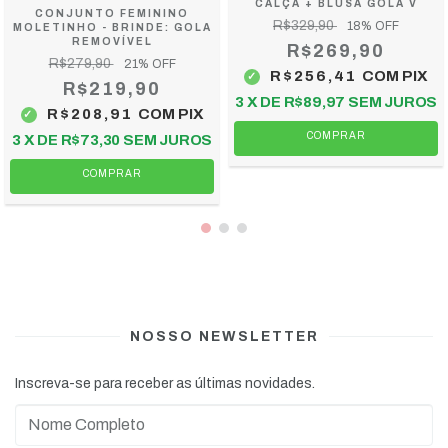
CALÇA + BLUSA GOLA V
CONJUNTO FEMININO
R$329,90
18
% OFF
MOLETINHO - BRINDE: GOLA
REMOVÍVEL
R$269,90
R$279,90
21
% OFF
R$256,41
COM
PIX
R$219,90
3
X DE
R$89,97
SEM JUROS
R$208,91
COM
PIX
COMPRAR
3
X DE
R$73,30
SEM JUROS
COMPRAR
NOSSO NEWSLETTER
Inscreva-se para receber as últimas novidades.