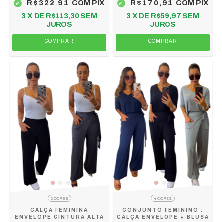
R$322,91
COM
PIX
R$170,91
COM
PIX
3
X DE
R$113,30
SEM
3
X DE
R$59,97
SEM
JUROS
JUROS
COMPRAR
COMPRAR
2 CORES
4 CORES
CALÇA FEMININA
CONJUNTO FEMININO :
ENVELOPE CINTURA ALTA
CALÇA ENVELOPE + BLUSA