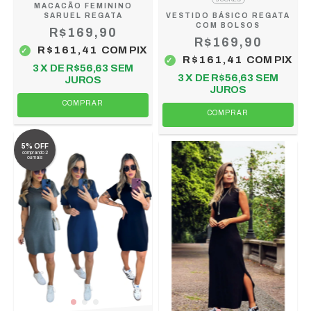
MACACÃO FEMININO
SARUEL REGATA
VESTIDO BÁSICO REGATA
COM BOLSOS
R$169,90
R$169,90
R$161,41
COM
PIX
R$161,41
COM
PIX
3
X DE
R$56,63
SEM
3
X DE
R$56,63
SEM
JUROS
JUROS
COMPRAR
COMPRAR
5% OFF
comprando 2
ou mais