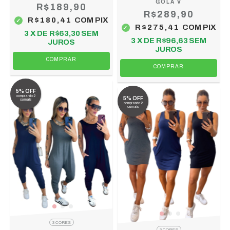
GOLA V
R$189,90
R$289,90
R$180,41
COM
PIX
R$275,41
COM
PIX
3
X DE
R$63,30
SEM
3
X DE
R$96,63
SEM
JUROS
JUROS
COMPRAR
COMPRAR
5% OFF
comprando 2
5% OFF
ou mais
comprando 2
ou mais
3 CORES
3 CORES