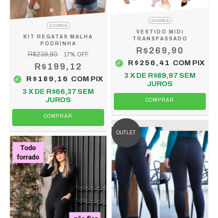
3 CORES
2 CORES
VESTIDO MIDI
KIT REGATAS MALHA
TRANSPASSADO
PODRINHA
R$269,90
R$239,90
17
% OFF
R$256,41
COM
PIX
R$199,12
3
X DE
R$89,97
SEM
R$189,16
COM
PIX
JUROS
3
X DE
R$66,37
SEM
JUROS
COMPRAR
COMPRAR
OUTLET