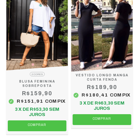
2 CORES
VESTIDO LONGO MANGA
CURTA FENDA
BLUSA FEMININA
SOBREPOSTA
R$189,90
R$159,90
R$180,41
COM
PIX
R$151,91
COM
PIX
3
X DE
R$63,30
SEM
JUROS
3
X DE
R$53,30
SEM
JUROS
COMPRAR
COMPRAR