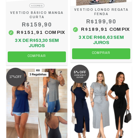
4 CORES
VESTIDO LONGO REGATA
VESTIDO BÁSICO MANGA
FENDA
CURTA
R$199,90
R$159,90
R$189,91
COM
PIX
R$151,91
COM
PIX
3
X DE
R$66,63
SEM
3
X DE
R$53,30
SEM
JUROS
JUROS
COMPRAR
COMPRAR
5% OFF
comprando 2
17%OFF
ou mais