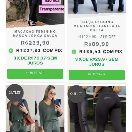
CALÇA LEGGING
MONTARIA FLANELADA
PRETA
MACACÃO FEMININO
MANGA LONGA CALÇA
R$129,90
31
% OFF
R$239,90
R$89,90
R$227,91
COM
PIX
R$85,41
COM
PIX
3
X DE
R$79,97
SEM
3
X DE
R$29,97
SEM
JUROS
JUROS
COMPRAR
COMPRAR
OUTLET
OUTLET