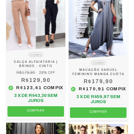
2 CORES
CALÇA ALFAIATARIA |
3 CORES
BRINDE : CINTO
MACACÃO SARUEL
R$179,90
28
% OFF
FEMININO MANGA CURTA
R$129,90
R$179,90
R$123,41
COM
PIX
R$170,91
COM
PIX
3
X DE
R$43,30
SEM
3
X DE
R$59,97
SEM
JUROS
JUROS
COMPRAR
COMPRAR