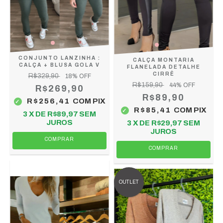
CONJUNTO LANZINHA :
CALÇA MONTARIA
CALÇA + BLUSA GOLA V
FLANELADA DETALHE
CIRRÊ
R$329,90
18
% OFF
R$159,90
44
% OFF
R$269,90
R$89,90
R$256,41
COM
PIX
R$85,41
COM
PIX
3
X DE
R$89,97
SEM
JUROS
3
X DE
R$29,97
SEM
JUROS
COMPRAR
COMPRAR
OUTLET