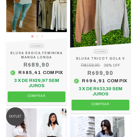
3 CORES
2 CORES
BLUSA BÁSICA FEMININA
MANGA LONGA
BLUSA TRICOT GOLA V
R$89,90
R$159,90
38
% OFF
R$85,41
COM
PIX
R$99,90
3
X DE
R$29,97
SEM
R$94,91
COM
PIX
JUROS
3
X DE
R$33,30
SEM
JUROS
COMPRAR
COMPRAR
OUTLET