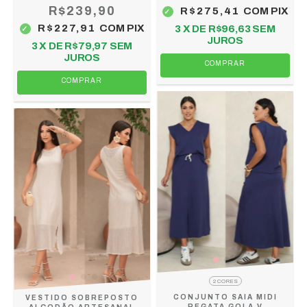
R$239,90
R$275,41
COM
PIX
R$227,91
COM
PIX
3
X DE
R$96,63
SEM
JUROS
3
X DE
R$79,97
SEM
JUROS
COMPRAR
COMPRAR
2 CORES
CONJUNTO SAIA MIDI
VESTIDO SOBREPOSTO
REGATA GOLA V