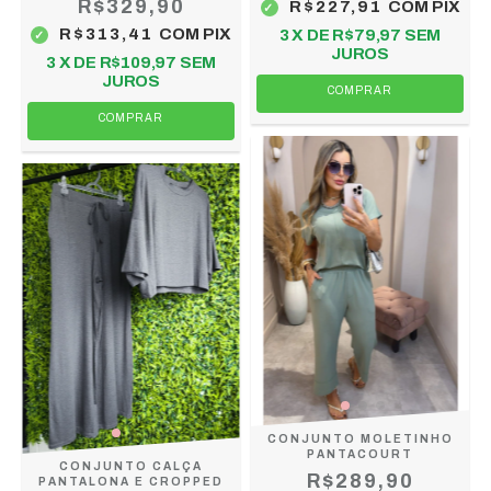
R$329,90
R$227,91
COM
PIX
R$313,41
COM
PIX
3
X DE
R$79,97
SEM
JUROS
3
X DE
R$109,97
SEM
JUROS
COMPRAR
COMPRAR
CONJUNTO MOLETINHO
PANTACOURT
CONJUNTO CALÇA
R$289,90
PANTALONA E CROPPED