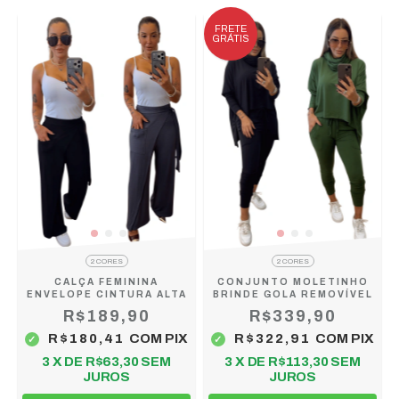
FRETE
GRÁTIS
2 CORES
2 CORES
CALÇA FEMININA
CONJUNTO MOLETINHO
ENVELOPE CINTURA ALTA
BRINDE GOLA REMOVÍVEL
R$189,90
R$339,90
R$180,41
COM
PIX
R$322,91
COM
PIX
3
X DE
R$63,30
SEM
3
X DE
R$113,30
SEM
JUROS
JUROS