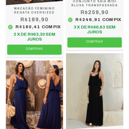
CONJUNTO SAIA MIDI
BLUSA TRANSPASSADA
MACACÃO FEMININO
R$259,90
REGATA OVERSIZED
R$189,90
R$246,91
COM
PIX
R$180,41
COM
PIX
3
X DE
R$86,63
SEM
JUROS
3
X DE
R$63,30
SEM
JUROS
COMPRAR
COMPRAR