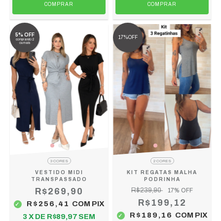
COMPRAR
COMPRAR
5% OFF
17%OFF
comprando 2
ou mais
3 CORES
2 CORES
VESTIDO MIDI
KIT REGATAS MALHA
TRANSPASSADO
PODRINHA
R$269,90
R$239,90
17
% OFF
R$199,12
R$256,41
COM
PIX
R$189,16
COM
PIX
3
X DE
R$89,97
SEM