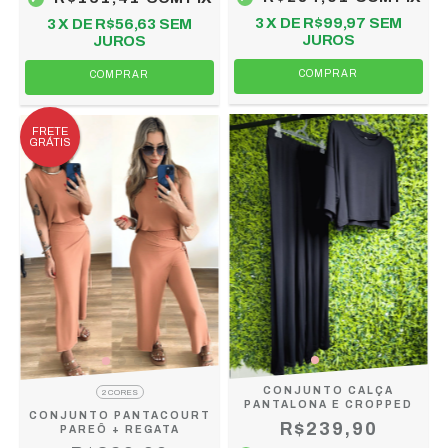
3
X DE
R$99,97
SEM
3
X DE
R$56,63
SEM
JUROS
JUROS
COMPRAR
COMPRAR
FRETE
GRÁTIS
CONJUNTO CALÇA
2 CORES
PANTALONA E CROPPED
CONJUNTO PANTACOURT
R$239,90
PAREÔ + REGATA