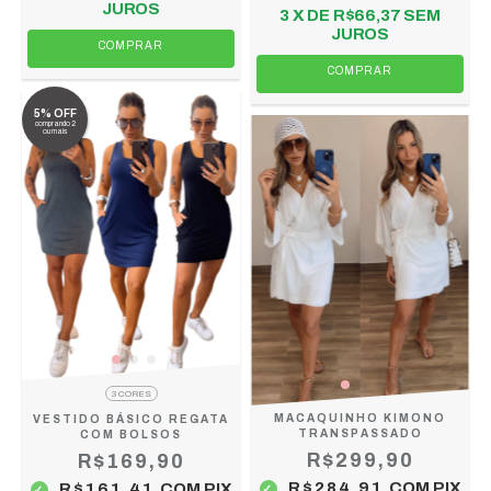
JUROS
3
X DE
R$66,37
SEM
JUROS
COMPRAR
COMPRAR
5% OFF
comprando 2
ou mais
3 CORES
MACAQUINHO KIMONO
VESTIDO BÁSICO REGATA
TRANSPASSADO
COM BOLSOS
R$299,90
R$169,90
R$284,91
COM
PIX
R$161,41
COM
PIX