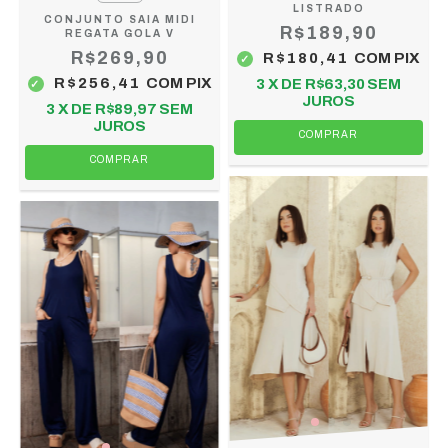
LISTRADO
CONJUNTO SAIA MIDI
R$189,90
REGATA GOLA V
R$269,90
R$180,41
COM
PIX
R$256,41
COM
PIX
3
X DE
R$63,30
SEM
JUROS
3
X DE
R$89,97
SEM
JUROS
COMPRAR
COMPRAR