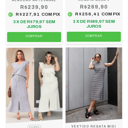
ALGODÃO ARTESANAL
R$269,90
R$239,90
R$256,41
COM
PIX
R$227,91
COM
PIX
3
X DE
R$89,97
SEM
3
X DE
R$79,97
SEM
JUROS
JUROS
COMPRAR
COMPRAR
VESTIDO REGATA MIDI
2 CORES