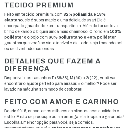
TECIDO PREMIUM
Feito em
tecido premium
, com
82%poliamida e 18%
elastano
, ele é super macio e uma delícia de usar! Ele é
encorpado garantindo zero transparência. Além de ter um leve
brilho deixando o biquíni ainda mais charmoso. O forro em
100%
poliéster
e o bojo com
60% poliuretano e 40% poliéster
garantem que você se sinta incrível o dia todo, seja tomando sol
ou se divertindo nas ondas.
DETALHES QUE FAZEM A
DIFERENÇA
Disponível nos tamanhos P (36/38), M (40) e G (42) , você vai
encontrar o ajuste perfeito para arrasar. E o melhor? Pode ser
lavado na máquina sem medo de desbotar!
FEITO COM AMOR E CARINHO
Desde 2015, encantamos milhares de clientes com qualidade e
estilo. E não se preocupe com a entrega: ela é rápida e garantida!
Escolha a melhor opção para você, seja correios,