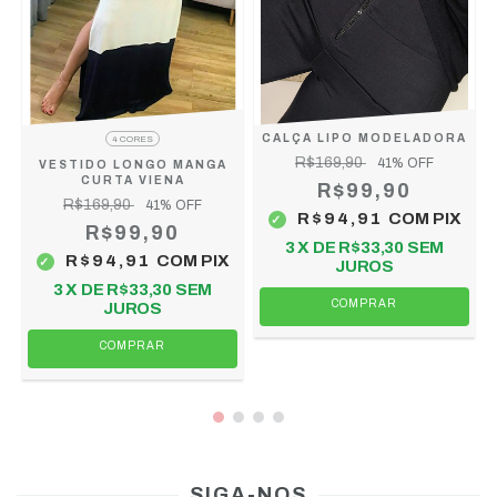
CALÇA LIPO MODELADORA
4 CORES
R$169,90
41
% OFF
VESTIDO LONGO MANGA
CURTA VIENA
R$99,90
R$169,90
41
% OFF
R$94,91
COM
PIX
R$99,90
X
3
X DE
R$33,30
SEM
R$94,91
COM
PIX
JUROS
3
X DE
R$33,30
SEM
COMPRAR
JUROS
COMPRAR
SIGA-NOS