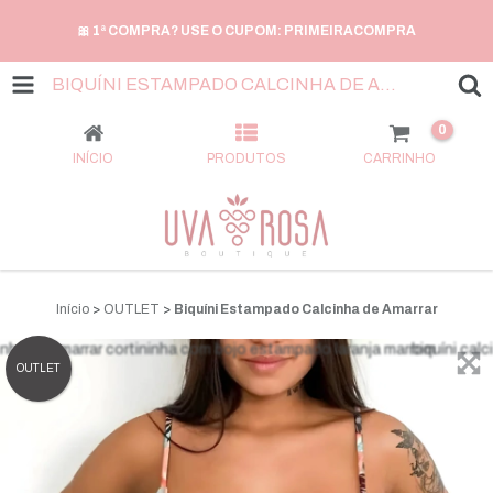
🎀 1ª COMPRA? USE O CUPOM: PRIMEIRACOMPRA
BIQUÍNI ESTAMPADO CALCINHA DE AMARRAR
0
INÍCIO
PRODUTOS
CARRINHO
Início
>
OUTLET
>
Biquíni Estampado Calcinha de Amarrar
OUTLET