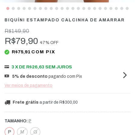
BIQUÍNI ESTAMPADO CALCINHA DE AMARRAR
R$149,90
R$79,90
47
% OFF
R$75,91
COM
PIX
3
X DE
R$26,63
SEM JUROS
5% de desconto
pagando com Pix
Ver meios de pagamento
Frete grátis
a partir de
R$300,00
TAMANHO:
P
P
M
G