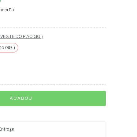
S
com Pix
VESTE DO P AO GG )
ao GG )
Entrega