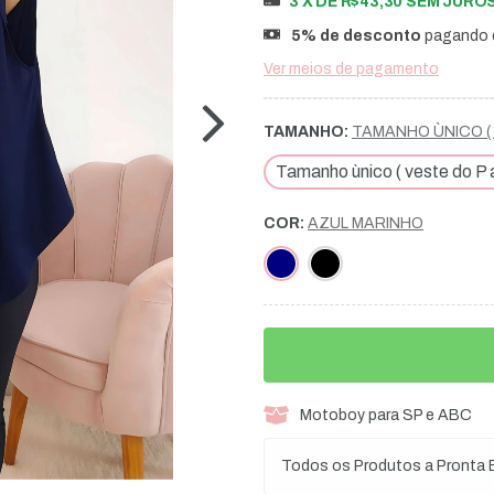
3
X DE
R$43,30
SEM JURO
5% de desconto
pagando 
Ver meios de pagamento
TAMANHO:
TAMANHO ÙNICO ( 
Tamanho ùnico ( veste do P 
COR:
AZUL MARINHO
Motoboy para SP e ABC
Todos os Produtos a Pronta 