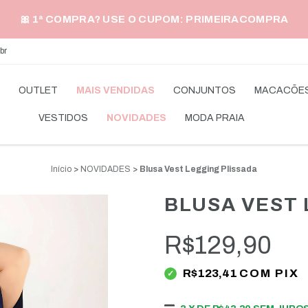
🎀 1ª COMPRA? USE O CUPOM: PRIMEIRACOMPRA
br
O
OUTLET
MAIS VENDIDAS
CONJUNTOS
MACACÕE
VESTIDOS
NOVIDADES
MODA PRAIA
Início
>
NOVIDADES
>
Blusa Vest Legging Plissada
BLUSA VEST 
R$129,90
R$123,41
COM
PIX