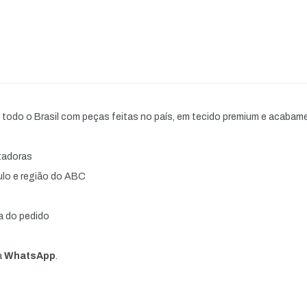
m todo o Brasil com peças feitas no país, em tecido premium e acabam
rtadoras
lo e região do ABC
a do pedido
a
WhatsApp
.