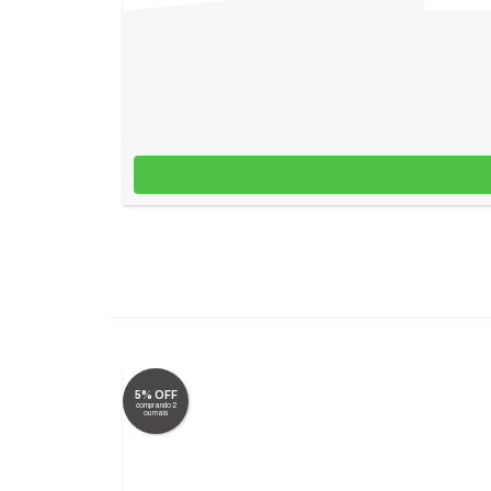
5% OFF
comprando 2
ou mais