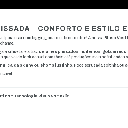
ISSADA – CONFORTO E ESTILO E
vel para usar com legging, acabou de encontrar! A nossa
Blusa Vest
 charme.
 a silhueta, ela traz
detalhes plissados modernos
,
gola arredo
 que vai do look casual com tênis até produções mais sofisticadas c
ng, calça skinny ou shorts justinho
. Pode ser usada soltinha ou ac
ncrível
tti com tecnologia Visup Vortex®: