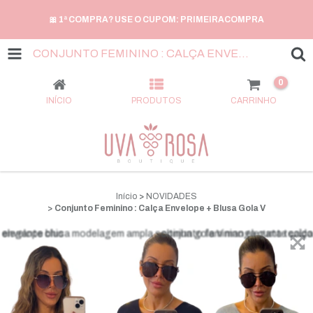
🎀 1ª COMPRA? USE O CUPOM: PRIMEIRACOMPRA
CONJUNTO FEMININO : CALÇA ENVELOPE + BLUSA GOLA V
0
INÍCIO
PRODUTOS
CARRINHO
Início
>
NOVIDADES
>
Conjunto Feminino : Calça Envelope + Blusa Gola V