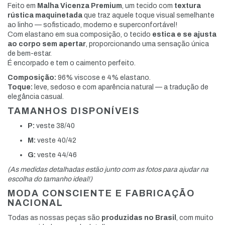
Feito em
Malha Vicenza Premium
, um tecido com
textura
rústica maquinetada
que traz aquele toque visual semelhante
ao linho — sofisticado, moderno e superconfortável!
Com elastano em sua composição, o tecido
estica e se ajusta
ao corpo sem apertar
, proporcionando uma sensação única
de bem-estar.
É encorpado e tem o caimento perfeito.
Composição:
96% viscose e 4% elastano.
Toque:
leve, sedoso e com aparência natural — a tradução de
elegância casual.
TAMANHOS DISPONÍVEIS
P:
veste 38/40
M:
veste 40/42
G:
veste 44/46
(As medidas detalhadas estão junto com as fotos para ajudar na
escolha do tamanho ideal!)
MODA CONSCIENTE E FABRICAÇÃO
NACIONAL
Todas as nossas peças são
produzidas no Brasil
, com muito