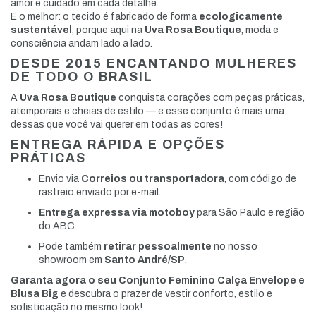
amor e cuidado em cada detalhe.
E o melhor: o tecido é fabricado de forma
ecologicamente
sustentável
, porque aqui na
Uva Rosa Boutique
, moda e
consciência andam lado a lado.
DESDE 2015 ENCANTANDO MULHERES
DE TODO O BRASIL
A
Uva Rosa Boutique
conquista corações com peças práticas,
atemporais e cheias de estilo — e esse conjunto é mais uma
dessas que você vai querer em todas as cores!
ENTREGA RÁPIDA E OPÇÕES
PRÁTICAS
Envio via
Correios ou transportadora
, com código de
rastreio enviado por e-mail.
Entrega expressa via motoboy
para São Paulo e região
do ABC.
Pode também
retirar pessoalmente
no nosso
showroom em
Santo André/SP
.
Garanta agora o seu Conjunto Feminino Calça Envelope e
Blusa Big
e descubra o prazer de vestir conforto, estilo e
sofisticação no mesmo look!