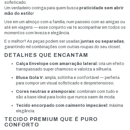
sofisticado.
Um verdadeiro coringa para quem busca
praticidade sem abrir
mão do estilo
!
Use em um almoço com a família, num passeio com as amigas ou
até em viagens — esse conjunto vai te acompanhar em todos os
momentos com leveza e elegância.
E o melhor? As peças podem ser usadas
juntas ou separadas
,
garantindo mil combinações com outras roupas do seu closet.
DETALHES QUE ENCANTAM
Calça Envelope com amarração lateral:
cria um efeito
transpassado super charmoso e valoriza a silhueta.
Blusa Gola V:
ampla, soltinha e confortável — perfeita
para compor um visual sofisticado e despretensioso.
Cores neutras e atemporais:
combinam com tudo e
são a base ideal para looks que nunca saem de moda.
Tecido encorpado com caimento impecável:
máxima
elegância.
TECIDO PREMIUM QUE É PURO
CONFORTO