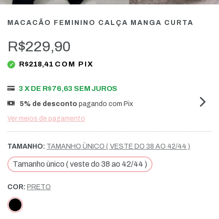
MACACÃO FEMININO CALÇA MANGA CURTA
R$229,90
R$218,41
COM
PIX
3
X DE
R$76,63
SEM JUROS
5% de desconto
pagando com Pix
Ver meios de pagamento
TAMANHO:
TAMANHO ÙNICO ( VESTE DO 38 AO 42/44 )
Tamanho ùnico ( veste do 38 ao 42/44 )
COR:
PRETO