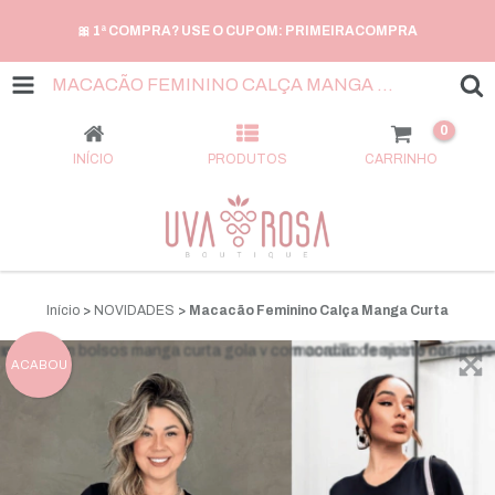
🎀 1ª COMPRA? USE O CUPOM: PRIMEIRACOMPRA
MACACÃO FEMININO CALÇA MANGA CURTA
0
INÍCIO
PRODUTOS
CARRINHO
Início
>
NOVIDADES
>
Macacão Feminino Calça Manga Curta
ACABOU