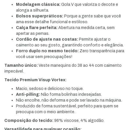
Modelagem clássica:
Gola V que valoriza o decote e
alonga a silhueta.
Bolsos superpráticos:
Porque a gente sabe que você
ama esse detalhe funcional e estiloso.
Calça flare perfeita:
Abertura na medida certa, sem
apertar as pernas.
Cordão de ajuste nas costas:
Permite ajustar o
caimento ao seu gosto, garantindo conforto e elegância.
Forro duplo no mesmo tecido:
Zero transparência para
você usar sem preocupações!
Tamanho único:
Veste manequins do 38 ao 44 com caimento
impecável.
Tecido Premium Visup Vortex:
Macio, sedoso e delicioso no toque.
Anti-pilling:
Não forma bolinhas indesejadas.
Não encolhe, não deforma e pode ser lavado na máquina.
Produzido de forma sustentável, perfeito para quem se
preocupa com o meio ambiente.
Composição do tecido:
96% viscose, 4% algodão.
Versatilidade para qualquer ocasião: