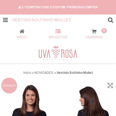
🎀 1ª COMPRA? USE O CUPOM: PRIMEIRACOMPRA
VESTIDO SOLTINHO MULLET
0
INÍCIO
PRODUTOS
CARRINHO
Início
>
NOVIDADES
>
Vestido Soltinho Mullet
ACABOU