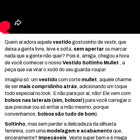
Quem aí adora aquele
vestido
gostosinho de vestir, que
deixa a gente livre, leve e solta,
sem apertar
ou marcar
nada que a gente não quer? Pois é, amiga, chegou a hora
de você conhecer o nosso
Vestido Soltinho Mullet
, a
peça que vai virar o xodó do seu guarda-roupa!
Imagina só: um
vestido
com corte
mullet
, aquele charme
de ser
mais compridinho atrás
, adicionando um toque
todo especial no look. E não para por aí, não! Ele vem com
bolsos nas laterais
(sim, bolsos!)
para você carregar o
que precisar (ou só enfiar a mão mesmo, porque
convenhamos,
bolsos são tudo de bom
).
Soltinho
, mas sem perder a delicadeza da silhueta
feminina, com uma
modelagem e acabamento
que,
sinceramente?
Impecáveis
. Veste super bem e é mega