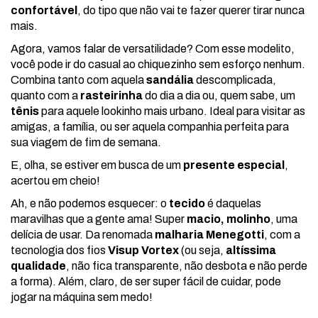
confortável
, do tipo que não vai te fazer querer tirar nunca
mais.
Agora, vamos falar de versatilidade? Com esse modelito,
você pode ir do casual ao chiquezinho sem esforço nenhum.
Combina tanto com aquela
sandália
descomplicada,
quanto com a
rasteirinha
do dia a dia ou, quem sabe, um
tênis
para aquele lookinho mais urbano. Ideal para visitar as
amigas, a família, ou ser aquela companhia perfeita para
sua viagem de fim de semana.
E, olha, se estiver em busca de um
presente especial
,
acertou em cheio!
Ah, e não podemos esquecer: o
tecido
é daquelas
maravilhas que a gente ama! Super
macio, molinho
, uma
delícia de usar. Da renomada
malharia Menegotti
, com a
tecnologia dos fios
Visup Vortex
(ou seja,
altíssima
qualidade
, não fica transparente, não desbota e não perde
a forma). Além, claro, de ser super fácil de cuidar, pode
jogar na máquina sem medo!